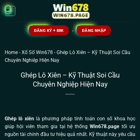
Bỏ
qua
nội
dung
ĐĂNG KÝ + 88K
ĐĂNG NHẬP
-
Home
-
Xổ Số Win678
-
Ghép Lô Xiên – Kỹ Thuật Soi Cầu
Chuyên Nghiệp Hiện Nay
Ghép Lô Xiên – Kỹ Thuật Soi Cầu
Chuyên Nghiệp Hiện Nay
Ghép lô xiên
là phương pháp tính toán con số khoa học
giúp hội viên tham gia tại hệ thống
Win678.page
tối ưu
nguồn tài chính đầu tư hiệu quả nhất. Kỹ thuật này yêu cầu