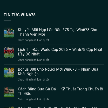
TIN TỨC WIN678
Khuyến Mãi Nạp Lần Đầu 678 Tại Win678 Cho
Thành Viên Mới
ở
Chức năng bình luận bị tắt
Khuyến
Mãi
Lịch Thi Đấu World Cup 2026 – Win678 Cập Nhật
Nạp
Đầy Đủ Nhất
Lần
ở
Chức năng bình luận bị tắt
Đầu
Lịch
678
Thi
Bonus 888 Cho Người Mới Win678 – Nhận Quà
Tại
Đấu
Win678
Khởi Nghiệp
World
Cho
ở
Chức năng bình luận bị tắt
Cup
Thành
Bonus
2026
Viên
888
Cách Băng Cựa Gà Đá – Kỹ Thuật Trong Chuẩn Bị
–
Mới
Cho
Win678
Thi Đấu
Người
Cập
ở
Chức năng bình luận bị tắt
Mới
Nhật
Cách
Win678
Đầy
Băng